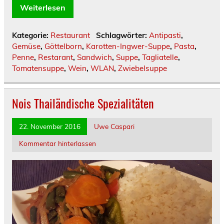
Weiterlesen
Kategorie:
Restaurant
Schlagwörter:
Antipasti
,
Gemüse
,
Göttelborn
,
Karotten-Ingwer-Suppe
,
Pasta
,
Penne
,
Restarant
,
Sandwich
,
Suppe
,
Tagliatelle
,
Tomatensuppe
,
Wein
,
WLAN
,
Zwiebelsuppe
Nois Thailändische Spezialitäten
22. November 2016
Uwe Caspari
Kommentar hinterlassen