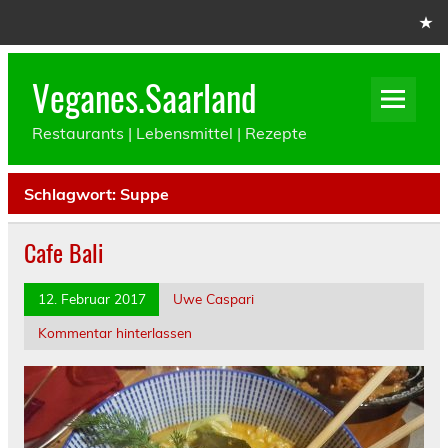
Skip
to
content
Veganes.Saarland
Restaurants | Lebensmittel | Rezepte
Schlagwort:
Suppe
Cafe Bali
12. Februar 2017
Uwe Caspari
Kommentar hinterlassen