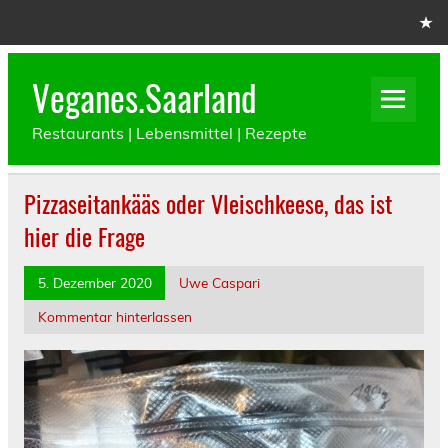
Skip
to
content
Veganes.Saarland
Restaurants | Lebensmittel | Rezepte
Pizzaseitankääs oder Vleischkeese, das ist
hier die Frage
5. Dezember 2020
Uwe Caspari
Kommentar hinterlassen