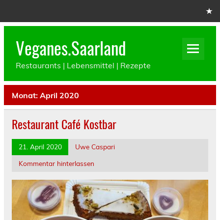
Skip
to
content
Veganes.Saarland
Restaurants | Lebensmittel | Rezepte
Monat:
April 2020
Restaurant Café Kostbar
21. April 2020
Uwe Caspari
Kommentar hinterlassen