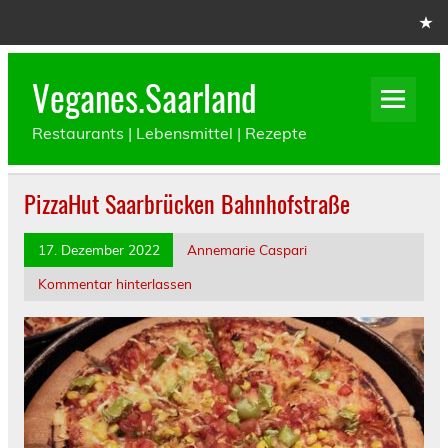
Skip
to
content
Veganes.Saarland
Restaurants | Lebensmittel | Rezepte
PizzaHut Saarbrücken Bahnhofstraße
17. Dezember 2022
Annemarie Caspari
Kommentar hinterlassen