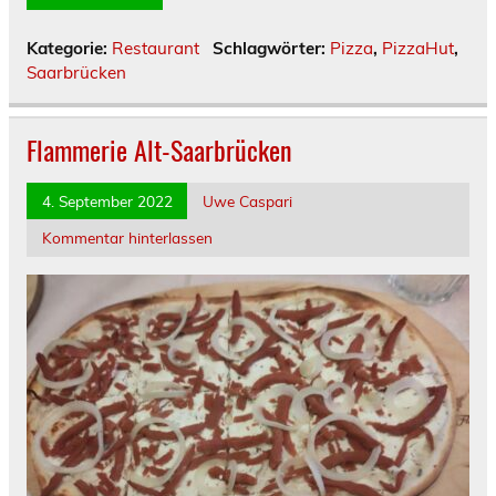
Kategorie:
Restaurant
Schlagwörter:
Pizza
,
PizzaHut
,
Saarbrücken
Flammerie Alt-Saarbrücken
4. September 2022
Uwe Caspari
Kommentar hinterlassen