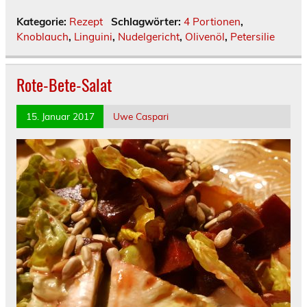
Kategorie:
Rezept
Schlagwörter:
4 Portionen
,
Knoblauch
,
Linguini
,
Nudelgericht
,
Olivenöl
,
Petersilie
Rote-Bete-Salat
15. Januar 2017
Uwe Caspari