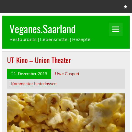
Skip
to
content
Veganes.Saarland
Restaurants | Lebensmittel | Rezepte
UT-Kino – Union Theater
21. Dezember 2019
Uwe Caspari
Kommentar hinterlassen