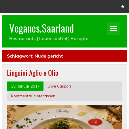
Skip
to
content
Veganes.Saarland
Restaurants | Lebensmittel | Rezepte
Schlagwort:
Nudelgericht
Linguini Aglio e Olio
15. Januar 2017
Uwe Caspari
Kommentar hinterlassen