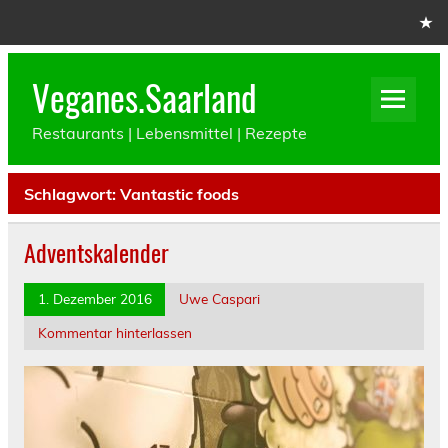
Skip
to
content
Veganes.Saarland
Restaurants | Lebensmittel | Rezepte
Schlagwort:
Vantastic foods
Adventskalender
1. Dezember 2016
Uwe Caspari
Kommentar hinterlassen