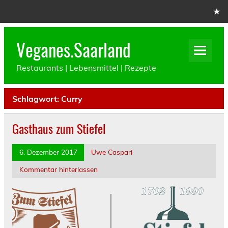
Skip
to
content
Veganes.Saarland
Restaurants | Lebensmittel | Rezepte
Schlagwort:
Curry
Gasthaus zum Stiefel
6. Dezember 2017
Uwe Caspari
Kommentar hinterlassen