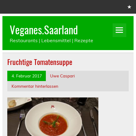
Skip
to
content
Veganes.Saarland
Restaurants | Lebensmittel | Rezepte
Fruchtige Tomatensuppe
4. Februar 2017
Uwe Caspari
Kommentar hinterlassen