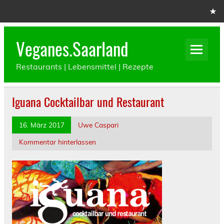
Skip
to
content
Veganes.Saarland
Restaurants | Lebensmittel | Rezepte
Iguana Cocktailbar und Restaurant
16. März 2017
Uwe Caspari
Kommentar hinterlassen